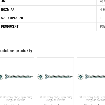
JM.
opa
ROZMIAR
4, 
SZT. / OPAK. ZB.
1
PRODUCENT
PG
odobne produkty
eb stożkowy FHD
,
Ocynk biały
,
Łeb stożkowy FHD
,
Ocynk biały
,
Łeb stożkowy FHD
,
Ocyn
Wkręty do drewna
Wkręty do drewna
Wkręty do drewn