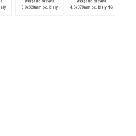
na
Wkręt do drewna
Wkręt do drewna
iały
5,0x020mm oc. biały
4,5x070mm oc. biały NG