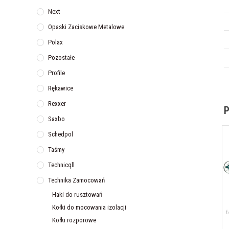
Next
Opaski Zaciskowe Metalowe
Polax
Pozostałe
Profile
Rękawice
Rexxer
P
Saxbo
Schedpol
Taśmy
Technicqll
Technika Zamocowań
Haki do rusztowań
Kołki do mocowania izolacji
Ł
Kołki rozporowe