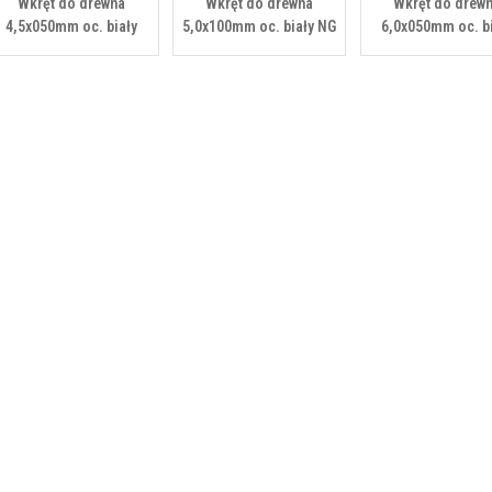
Wkręt do drewna
Wkręt do drewna
Wkręt do drew
4,5x050mm oc. biały
5,0x100mm oc. biały NG
6,0x050mm oc. b