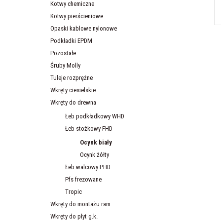
Kotwy chemiczne
Kotwy pierścieniowe
Opaski kablowe nylonowe
Podkładki EPDM
Pozostałe
Śruby Molly
Tuleje rozprężne
Wkręty ciesielskie
Wkręty do drewna
Łeb podkładkowy WHD
Łeb stożkowy FHD
Ocynk biały
Ocynk żółty
Łeb walcowy PHD
Pfs frezowane
Tropic
Wkręty do montażu ram
Wkręty do płyt g.k.