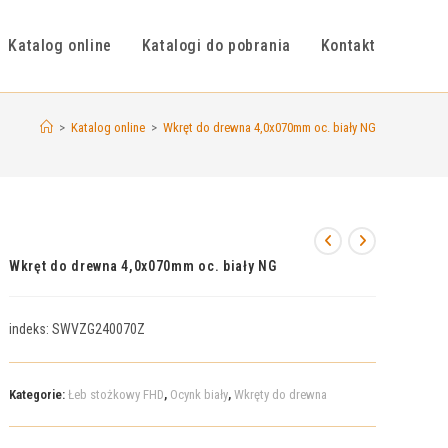
Katalog online
Katalogi do pobrania
Kontakt
>
Katalog online
>
Wkręt do drewna 4,0x070mm oc. biały NG
Wkręt do drewna 4,0x070mm oc. biały NG
indeks: SWVZG240070Z
Kategorie:
Łeb stożkowy FHD
,
Ocynk biały
,
Wkręty do drewna