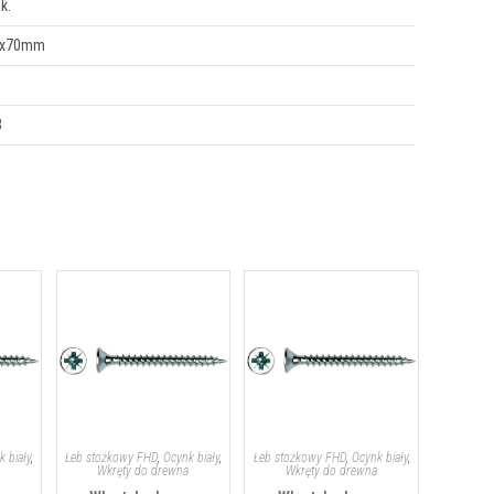
k.
0x70mm
B
k biały
,
Łeb stożkowy FHD
,
Ocynk biały
,
Łeb stożkowy FHD
,
Ocynk biały
,
a
Wkręty do drewna
Wkręty do drewna