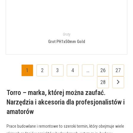
Groty
Grot PH1x50mm Gold
1
2
3
4
…
26
27
28
Torro – marka, której można zaufać.
Narzędzia i akcesoria dla profesjonalistów i
amatorów
Prace budowlane i remontowe to szeroki termin, który obejmuje wiele