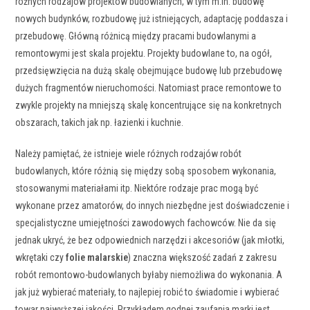
różnych rodzajów projektów budowlanych, w tym m.in. budowę
nowych budynków, rozbudowę już istniejących, adaptację poddasza i
przebudowę. Główną różnicą między pracami budowlanymi a
remontowymi jest skala projektu. Projekty budowlane to, na ogół,
przedsięwzięcia na dużą skalę obejmujące budowę lub przebudowę
dużych fragmentów nieruchomości. Natomiast prace remontowe to
zwykle projekty na mniejszą skalę koncentrujące się na konkretnych
obszarach, takich jak np. łazienki i kuchnie.
Należy pamiętać, że istnieje wiele różnych rodzajów robót
budowlanych, które różnią się między sobą sposobem wykonania,
stosowanymi materiałami itp. Niektóre rodzaje prac mogą być
wykonane przez amatorów, do innych niezbędne jest doświadczenie i
specjalistyczne umiejętności zawodowych fachowców. Nie da się
jednak ukryć, że bez odpowiednich narzędzi i akcesoriów (jak młotki,
wkrętaki czy
folie malarskie
) znaczna większość zadań z zakresu
robót remontowo-budowlanych byłaby niemożliwa do wykonania. A
jak już wybierać materiały, to najlepiej robić to świadomie i wybierać
towar najwyższej jakości. Przykładem godnej zaufania marki jest