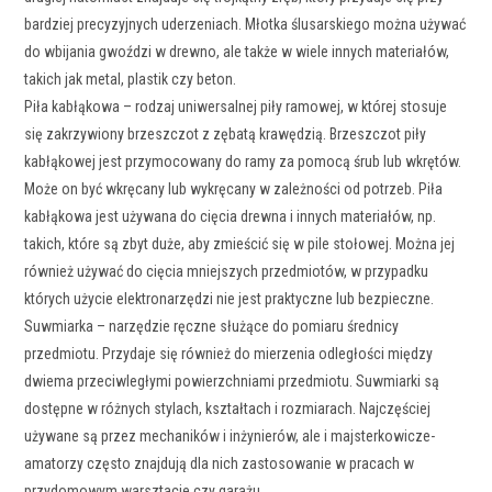
bardziej precyzyjnych uderzeniach. Młotka ślusarskiego można używać
do wbijania gwoździ w drewno, ale także w wiele innych materiałów,
takich jak metal, plastik czy beton.
Piła kabłąkowa – rodzaj uniwersalnej piły ramowej, w której stosuje
się zakrzywiony brzeszczot z zębatą krawędzią. Brzeszczot piły
kabłąkowej jest przymocowany do ramy za pomocą śrub lub wkrętów.
Może on być wkręcany lub wykręcany w zależności od potrzeb. Piła
kabłąkowa jest używana do cięcia drewna i innych materiałów, np.
takich, które są zbyt duże, aby zmieścić się w pile stołowej. Można jej
również używać do cięcia mniejszych przedmiotów, w przypadku
których użycie elektronarzędzi nie jest praktyczne lub bezpieczne.
Suwmiarka – narzędzie ręczne służące do pomiaru średnicy
przedmiotu. Przydaje się również do mierzenia odległości między
dwiema przeciwległymi powierzchniami przedmiotu. Suwmiarki są
dostępne w różnych stylach, kształtach i rozmiarach. Najczęściej
używane są przez mechaników i inżynierów, ale i majsterkowicze-
amatorzy często znajdują dla nich zastosowanie w pracach w
przydomowym warsztacie czy garażu.