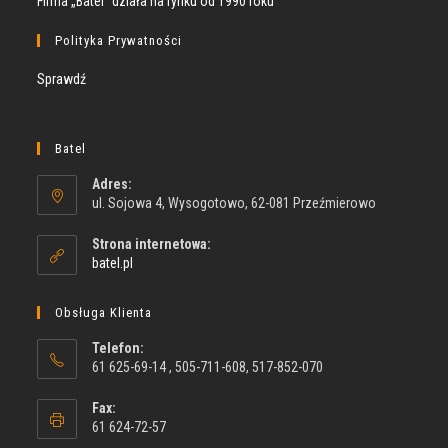
Firma „Batel” działa na rynku od 1990 roku
Polityka Prywatności
Sprawdź
Batel
Adres:
ul. Sojowa 4, Wysogotowo, 62-081 Przeźmierowo
Strona internetowa:
batel.pl
Obsługa Klienta
Telefon:
61 625-69-14 , 505-711-608, 517-852-070
Fax:
61 624-72-57