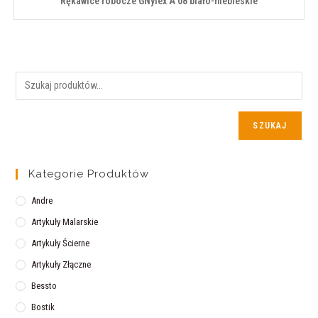
Rękawice robocze GNylex A 08 biało-niebieskie
SZUKAJ
Kategorie Produktów
Andre
Artykuły Malarskie
Artykuły Ścierne
Artykuły Złączne
Bessto
Bostik