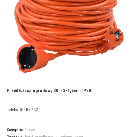
Przedłużacz ogrodowy 30m 3×1,5mm IP20
indeks: RP-07-652
Kategoria:
Rexxer
Znaczniki:
batel
,
przedłużacz ogrodowy
,
rexxer