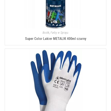
Bostik
,
Farby w Sprayu
Super Color Lakier METALIK 400ml czarny