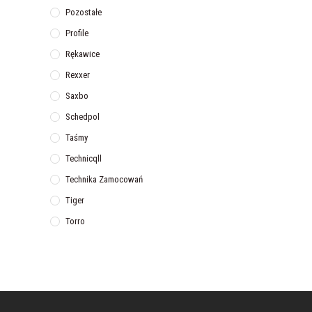
Pozostałe
Profile
Rękawice
Rexxer
Saxbo
Schedpol
Taśmy
Technicqll
Technika Zamocowań
Tiger
Torro